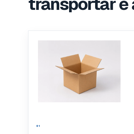
transportar e 
01