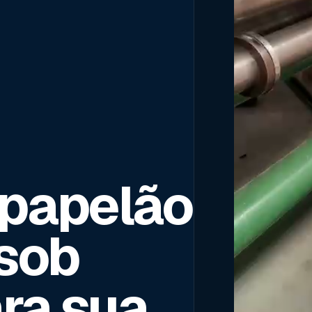
 papelão
sob
ra sua