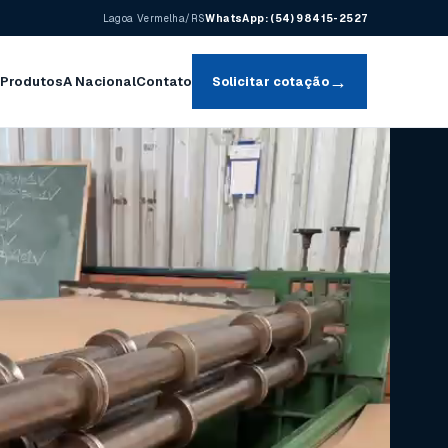
Lagoa Vermelha/RS
WhatsApp:
(54) 98415-2527
→
o
Produtos
A Nacional
Contato
Solicitar cotação